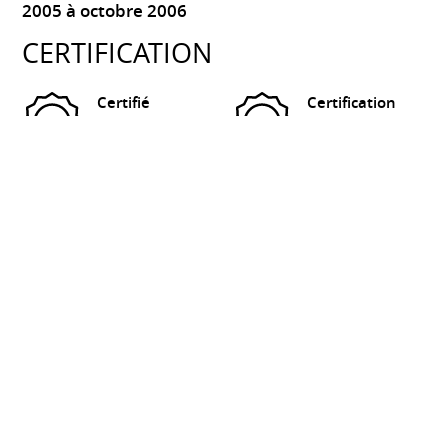
2005 à octobre 2006
CERTIFICATION
Certifié
Certification
Analyste ESG
Formateur en
4.1 (EFFAS /
Entreprise (CCI
EFRAG)
01/2025
Paris)
09/2024
Certification
Certification
Entrepreneuriat
Finance Durable
(CCI Seine et
(AMF)
02/2023
Marne)
02/2024
Certifié Analyste Financier Européen (EFFAS)
11/2012
LANGUES